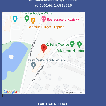
50.636146, 13.828310
Externí obsah je blokován Volbami
soukromí
Přejete si načíst externí obsah?
Povolit jednou
Povolit a zapamatovat - souhlas s druhem
cookie: Funkční
Otevřít obsah v novém okně
FAKTURAČNÍ ÚDAJE