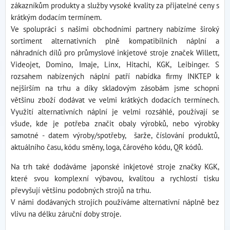
zákazníkům produkty a služby vysoké kvality za přijatelné ceny s
krátkým dodacím termínem.
Ve spolupráci s našimi obchodními partnery nabízíme široký
sortiment alternativních plně kompatibilních náplní a
náhradních dílů pro průmyslové inkjetové stroje značek Willett,
Videojet, Domino, Imaje, Linx, Hitachi, KGK, Leibinger. S
rozsahem nabízených náplní patří nabídka firmy INKTEP k
nejširším na trhu a díky skladovým zásobám jsme schopni
většinu zboží dodávat ve velmi krátkých dodacích termínech.
Využití alternativních náplní je velmi rozsáhlé, používají se
všude, kde je potřeba značit obaly výrobků, nebo výrobky
samotné - datem výroby/spotřeby, šarže, číslování produktů,
aktuálního času, kódu směny, loga, čárového kódu, QR kódů.
Na trh také dodáváme japonské inkjetové stroje značky KGK,
které svou komplexní výbavou, kvalitou a rychlostí tisku
převyšují většinu podobných strojů na trhu.
V námi dodávaných strojích používáme alternativní náplně bez
vlivu na délku záruční doby stroje.