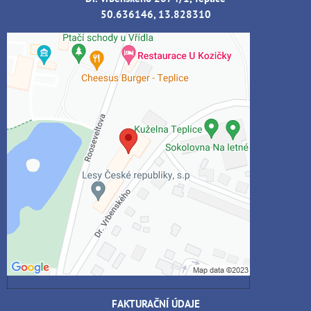
50.636146, 13.828310
Externí obsah je blokován Volbami
soukromí
Přejete si načíst externí obsah?
Povolit jednou
Povolit a zapamatovat - souhlas s druhem
cookie: Funkční
Otevřít obsah v novém okně
FAKTURAČNÍ ÚDAJE