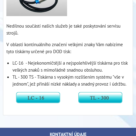
Nedílnou součástí našich služeb je také poskytování servisu
strojů.
V oblasti kontinuálního značení velkými znaky Vám nabízíme
tyto tiskárny určené pro DOD tisk:
LC-16 - Nejekonomičtější a nejspolehlivější tiskárna pro tisk
velkých znaků s mimořádně snadnou obsluhou.
TL - 300 TS - Tiskárna s vysokým rozlišením systému "vše v
jednom", jež přináší nízké náklady a snadný provoz i údržbu.
KONTAKTNÍ ÚDAJE