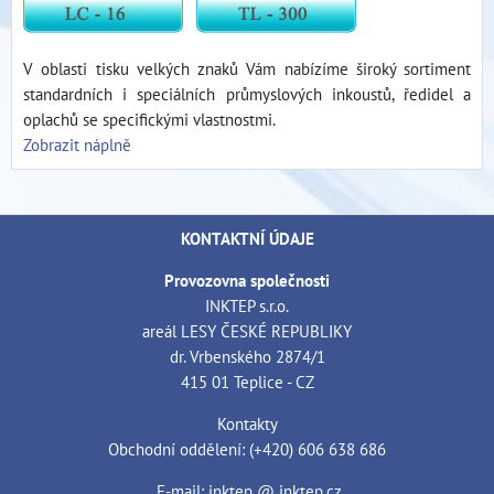
V oblasti tisku velkých znaků Vám nabízíme široký sortiment
standardních i speciálních průmyslových inkoustů, ředidel a
oplachů se specifickými vlastnostmi.
Zobrazit náplně
KONTAKTNÍ ÚDAJE
Provozovna společnosti
INKTEP s.r.o.
areál LESY ČESKÉ REPUBLIKY
dr. Vrbenského 2874/1
415 01 Teplice - CZ
Kontakty
Obchodní oddělení: (+420) 606 638 686
E-mail: inktep @ inktep.cz