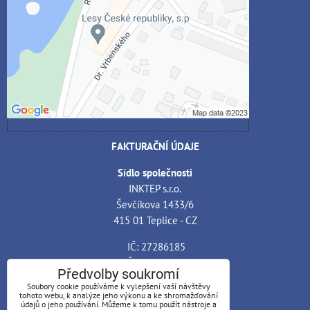
Povolit jednou
Povolit a zapamatovat - souhlas s druhem
cookie: Funkční
Otevřít obsah v novém okně
FAKTURAČNÍ ÚDAJE
Sídlo společnosti
INKTEP s.r.o.
Ševčíkova 1433/6
415 01 Teplice - CZ
IČ: 27286185
DIČ: CZ27286185
Předvolby soukromí
Soubory cookie používáme k vylepšení vaší návštěvy
Bankovní spojení
tohoto webu, k analýze jeho výkonu a ke shromažďování
Banka: ČSOB, a.s. - pobočka Teplice
údajů o jeho používání. Můžeme k tomu použít nástroje a