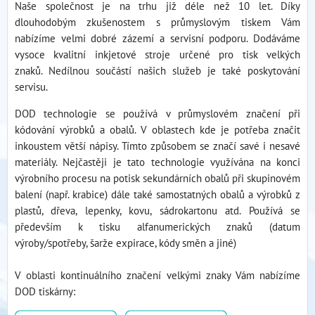
Naše společnost je na trhu již déle než 10 let. Díky
dlouhodobým zkušenostem s průmyslovým tiskem Vám
nabízíme velmi dobré zázemí a servisní podporu. Dodáváme
vysoce kvalitní inkjetové stroje určené pro tisk velkých
znaků.
Nedílnou součástí našich služeb je také poskytování
servisu.
DOD technologie se používá v průmyslovém značení při
kódování výrobků a obalů. V oblastech kde je potřeba značit
inkoustem větší nápisy. Tímto způsobem se značí savé i nesavé
materiály. Nejčastěji je tato technologie využívána na konci
výrobního procesu na potisk sekundárních obalů při skupinovém
balení (např. krabice) dále také samostatných obalů a výrobků z
plastů, dřeva, lepenky, kovu, sádrokartonu atd. Používá se
především k tisku alfanumerických znaků (datum
výroby/spotřeby, šarže expirace, kódy směn a jiné)
V oblasti kontinuálního značení velkými znaky Vám nabízíme
DOD tiskárny: