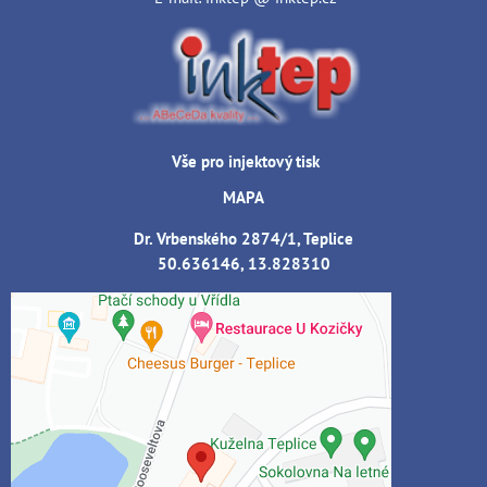
Vše pro injektový tisk
MAPA
Dr. Vrbenského 2874/1, Teplice
50.636146, 13.828310
Externí obsah je blokován Volbami
soukromí
Přejete si načíst externí obsah?