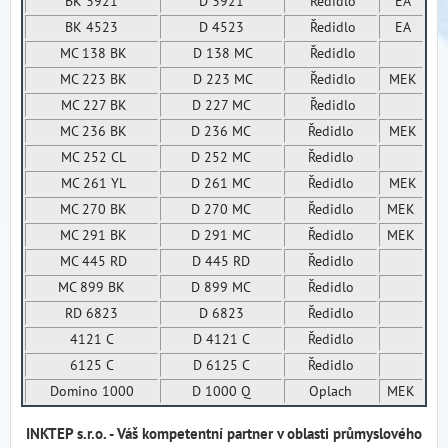
BK 3921
D 3921
Ředidlo
EA
BK 4523
D 4523
Ředidlo
EA
MC 138 BK
D 138 MC
Ředidlo
MC 223 BK
D 223 MC
Ředidlo
MEK
MC 227 BK
D 227 MC
Ředidlo
MC 236 BK
D 236 MC
Ředidlo
MEK
MC 252 CL
D 252 MC
Ředidlo
MC 261 YL
D 261 MC
Ředidlo
MEK
MC 270 BK
D 270 MC
Ředidlo
MEK
MC 291 BK
D 291 MC
Ředidlo
MEK
MC 445 RD
D 445 RD
Ředidlo
MC 899 BK
D 899 MC
Ředidlo
RD 6823
D 6823
Ředidlo
4121 C
D 4121 C
Ředidlo
6125 C
D 6125 C
Ředidlo
Domino 1000
D 1000 Q
Oplach
MEK
INKTEP s.r.o. - Váš kompetentní partner v oblasti průmyslového