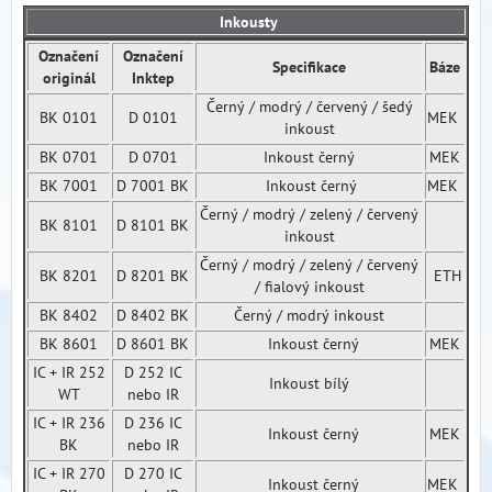
Inkousty
Označení
Označení
Specifikace
Báze
originál
Inktep
Černý / modrý / červený / šedý
BK 0101
D 0101
MEK
inkoust
BK 0701
D 0701
Inkoust černý
MEK
BK 7001
D 7001 BK
Inkoust černý
MEK
Černý / modrý / zelený / červený
BK 8101
D 8101 BK
inkoust
Černý / modrý / zelený / červený
BK 8201
D 8201 BK
ETH
/ fialový inkoust
BK 8402
D 8402 BK
Černý / modrý inkoust
BK 8601
D 8601 BK
Inkoust černý
MEK
IC + IR 252
D 252 IC
Inkoust bílý
WT
nebo IR
IC + IR 236
D 236 IC
Inkoust černý
MEK
BK
nebo IR
IC + IR 270
D 270 IC
Inkoust černý
MEK