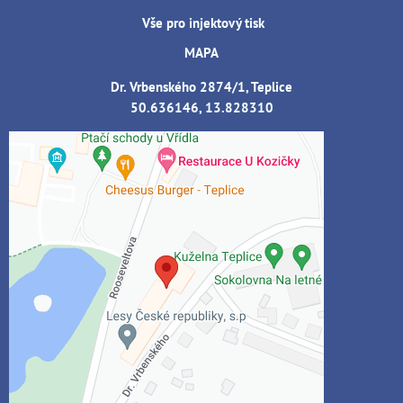
Vše pro injektový tisk
MAPA
Dr. Vrbenského 2874/1, Teplice
50.636146, 13.828310
Externí obsah je blokován Volbami
soukromí
Přejete si načíst externí obsah?
Povolit jednou
Povolit a zapamatovat - souhlas s druhem
cookie: Funkční