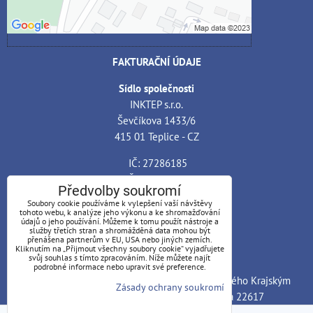
Otevřít obsah v novém okně
FAKTURAČNÍ ÚDAJE
Sídlo společnosti
INKTEP s.r.o.
Ševčíkova 1433/6
415 01 Teplice - CZ
IČ: 27286185
DIČ: CZ27286185
Předvolby soukromí
Soubory cookie používáme k vylepšení vaší návštěvy
Bankovní spojení
tohoto webu, k analýze jeho výkonu a ke shromažďování
Banka: ČSOB, a.s. - pobočka Teplice
údajů o jeho používání. Můžeme k tomu použít nástroje a
služby třetích stran a shromážděná data mohou být
Číslo účtu: 199648540
přenášena partnerům v EU, USA nebo jiných zemích.
Kliknutím na „Přijmout všechny soubory cookie“ vyjadřujete
Kód banky: 0300
svůj souhlas s tímto zpracováním. Níže můžete najít
podrobné informace nebo upravit své preference.
Společnost INKTEP s.r.o. je zapsána v OR vedeného Krajským
Zásady ochrany soukromí
soudem v Ústí nad Labem, oddíl C., vložka 22617