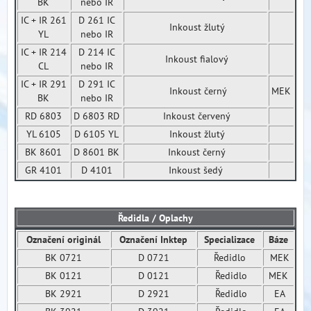
BK
nebo IR
IC + IR 261
D 261 IC
Inkoust žlutý
YL
nebo IR
IC + IR 214
D 214 IC
Inkoust fialový
CL
nebo IR
IC + IR 291
D 291 IC
Inkoust černý
MEK
BK
nebo IR
RD 6803
D 6803 RD
Inkoust červený
YL 6105
D 6105 YL
Inkoust žlutý
BK 8601
D 8601 BK
Inkoust černý
GR 4101
D 4101
Inkoust šedý
Ředidla / Oplachy
Označení originál
Označení Inktep
Specializace
Báze
BK 0721
D 0721
Ředidlo
MEK
BK 0121
D 0121
Ředidlo
MEK
BK 2921
D 2921
Ředidlo
EA