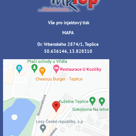
Vše pro injektový tisk
MAPA
Dr. Vrbenského 2874/1, Teplice
50.636146, 13.828310
Externí obsah je blokován Volbami
soukromí
Přejete si načíst externí obsah?
Povolit jednou
Povolit a zapamatovat - souhlas s druhem