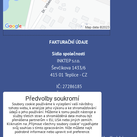
cookie: Funkční
Otevřít obsah v novém okně
FAKTURAČNÍ ÚDAJE
Sídlo společnosti
INKTEP s.r.o.
Ševčíkova 1433/6
415 01 Teplice - CZ
IČ: 27286185
DIČ: CZ27286185
Předvolby soukromí
Soubory cookie používáme k vylepšení vaší návštěvy
Bankovní spojení
tohoto webu, k analýze jeho výkonu a ke shromažďování
Banka: ČSOB, a.s. - pobočka Teplice
údajů o jeho používání. Můžeme k tomu použít nástroje a
služby třetích stran a shromážděná data mohou být
Číslo účtu: 199648540
přenášena partnerům v EU, USA nebo jiných zemích.
Kliknutím na „Přijmout všechny soubory cookie“ vyjadřujete
Kód banky: 0300
svůj souhlas s tímto zpracováním. Níže můžete najít
podrobné informace nebo upravit své preference.