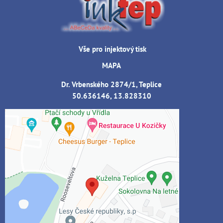
Vše pro injektový tisk
MAPA
Dr. Vrbenského 2874/1, Teplice
50.636146, 13.828310
Externí obsah je blokován Volbami
soukromí
Přejete si načíst externí obsah?
Povolit jednou