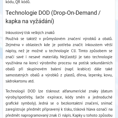
kódu, QR kódů.
Technologie DOD (Drop-On-Demand /
kapka na vyžádání)
Inkoustový tisk velkých znaků
Používá se taktéž v průmyslovém značení výrobků a obalů.
Zejména v oblastech kde je potřeba značit inkoustem větší
nápisy, než je možné u technologie CIJ. Tímto způsobem se
značí savé i nesavé materiály. Nejčastěji je tato technologie
využívána na konci výrobního procesu na potisk sekundárních
obalů při skupinovém balení (např. krabice) dále také
samostatných obalů a výrobků z plastů, dřeva, lepenky, kovu,
sádrokartonu atd.
Technologií DOD lze tisknout alfanumerické znaky (datum
výroby/spotřeby, šarže expirace, kódy směn a jednoduché
grafické symboly). Jedná se o bezkontaktní značení, snímač
zaregistruje předmět připravený k tisku, tisková hlava označí na
předmět naprogramovaný znak či nápis. Kapky u tohoto způsobu