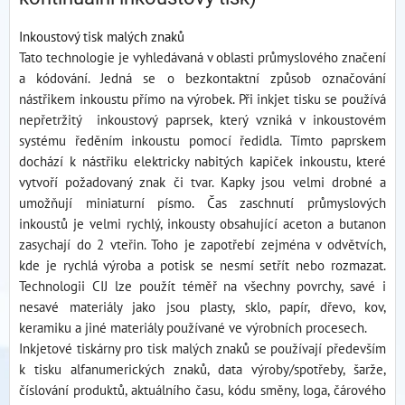
Inkoustový tisk malých znaků
Tato technologie je vyhledávaná v oblasti průmyslového značení
a kódování. Jedná se o bezkontaktní způsob označování
nástřikem inkoustu přímo na výrobek. Při inkjet tisku se používá
nepřetržitý inkoustový paprsek, který vzniká v inkoustovém
systému ředěním inkoustu pomocí ředidla. Tímto paprskem
dochází k nástřiku elektricky nabitých kapiček inkoustu, které
vytvoří požadovaný znak či tvar. Kapky jsou velmi drobné a
umožňují miniaturní písmo. Čas zaschnutí průmyslových
inkoustů je velmi rychlý, inkousty obsahující aceton a butanon
zasychají do 2 vteřin. Toho je zapotřebí zejména v odvětvích,
kde je rychlá výroba a potisk se nesmí setřít nebo rozmazat.
Technologii CIJ lze použít téměř na všechny povrchy, savé i
nesavé materiály jako jsou plasty, sklo, papír, dřevo, kov,
keramiku a jiné materiály používané ve výrobních procesech.
Inkjetové tiskárny pro tisk malých znaků se používají především
k tisku alfanumerických znaků, data výroby/spotřeby, šarže,
číslování produktů, aktuálního času, kódu směny, loga, čárového