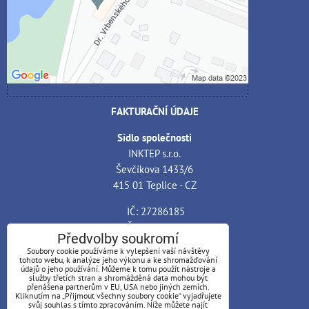
Povolit a zapamatovat - souhlas s druhem
cookie: Funkční
Otevřít obsah v novém okně
FAKTURAČNÍ ÚDAJE
Sídlo společnosti
INKTEP s.r.o.
Ševčíkova 1433/6
415 01 Teplice - CZ
IČ: 27286185
DIČ: CZ27286185
Předvolby soukromí
Soubory cookie používáme k vylepšení vaší návštěvy
Bankovní spojení
tohoto webu, k analýze jeho výkonu a ke shromažďování
Banka: ČSOB, a.s. - pobočka Teplice
údajů o jeho používání. Můžeme k tomu použít nástroje a
služby třetích stran a shromážděná data mohou být
Číslo účtu: 199648540
přenášena partnerům v EU, USA nebo jiných zemích.
Kliknutím na „Přijmout všechny soubory cookie“ vyjadřujete
Kód banky: 0300
svůj souhlas s tímto zpracováním. Níže můžete najít