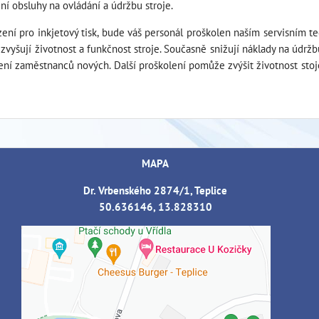
ní obsluhy na ovládání a údržbu stroje.
ení pro inkjetový tisk, bude váš personál proškolen naším servisním t
zvyšují životnost a funkčnost stroje. Současně snižují náklady na údrž
ení zaměstnanců nových. Další proškolení pomůže zvýšit životnost stoje,
MAPA
Dr. Vrbenského 2874/1, Teplice
50.636146, 13.828310
Externí obsah je blokován Volbami
soukromí