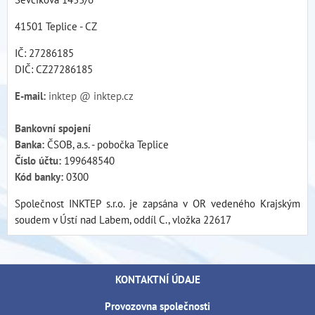
41501 Teplice - CZ
IČ: 27286185
DIČ: CZ27286185
E-mail:
inktep @ inktep.cz
Bankovní spojení
Banka:
ČSOB, a.s. - pobočka Teplice
Číslo účtu:
199648540
Kód banky:
0300
Společnost INKTEP s.r.o. je zapsána v OR vedeného Krajským
soudem v Ústí nad Labem, oddíl C., vložka 22617
KONTAKTNÍ ÚDAJE
Provozovna společnosti