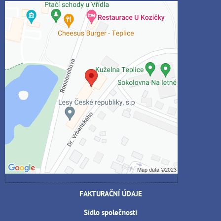
Externí obsah je blokován Volbami
soukromí
Přejete si načíst externí obsah?
Povolit jednou
Povolit a zapamatovat - souhlas s druhem
cookie: Funkční
Otevřít obsah v novém okně
FAKTURAČNÍ ÚDAJE
Sídlo společnosti