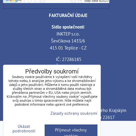
FAKTURAČNÍ ÚDAJE
Sídlo společnosti
INKTEP s.r.o.
Ševčíkova 1433/6
415 01 Teplice - CZ
IČ: 27286185
DIČ: CZ27286185
Předvolby soukromí
Soubory cookie používáme k vylepšení vaší návštěvy
Bankovní spojení
tohoto webu, k analýze jeho výkonu a ke shromažďování
Banka: ČSOB, a.s. - pobočka Teplice
údajů o jeho používání. Můžeme k tomu použít nástroje a
služby třetích stran a shromážděná data mohou být
Číslo účtu: 199648540
přenášena partnerům v EU, USA nebo jiných zemích.
Kliknutím na „Přijmout všechny soubory cookie“ vyjadřujete
Kód banky: 0300
svůj souhlas s tímto zpracováním. Níže můžete najít
podrobné informace nebo upravit své preference.
Společnost INKTEP s.r.o. je zapsána v OR vedeného Krajským
Zásady ochrany soukromí
soudem v Ústí nad Labem, oddíl C., vložka 22617
Ukázat
Předvolby soukromí
Zásady ochrany soukromí
Přijmout všechny
podrobnosti
cookies