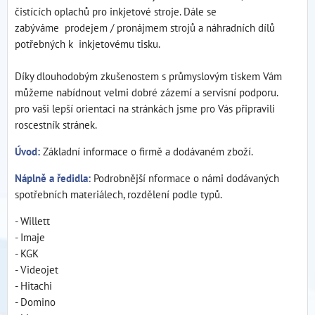
čistících oplachů pro inkjetové stroje. Dále se
zabýváme prodejem / pronájmem strojů a náhradních dílů
potřebných k inkjetovému tisku.
Díky dlouhodobým zkušenostem s průmyslovým tiskem Vám
můžeme nabídnout velmi dobré zázemí a servisní podporu.
pro vaši lepší orientaci na stránkách jsme pro Vás připravili
roscestník stránek.
Úvod:
Základní informace o firmě a dodávaném zboží.
Náplně a ředidla:
Podrobnější nformace o námi dodávaných
spotřebních materiálech, rozdělení podle typů.
- Willett
- Imaje
- KGK
- Videojet
- Hitachi
- Domino