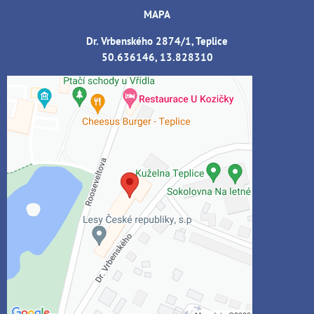
MAPA
Dr. Vrbenského 2874/1, Teplice
50.636146, 13.828310
Externí obsah je blokován Volbami
soukromí
Přejete si načíst externí obsah?
Povolit jednou
Povolit a zapamatovat - souhlas s druhem
cookie: Funkční
Otevřít obsah v novém okně