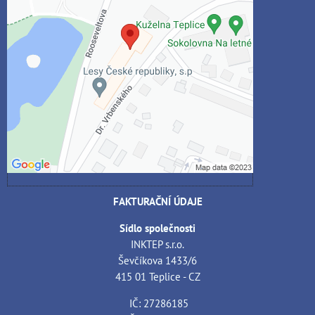
soukromí
Přejete si načíst externí obsah?
Povolit jednou
Povolit a zapamatovat - souhlas s druhem
cookie: Funkční
Otevřít obsah v novém okně
FAKTURAČNÍ ÚDAJE
Sídlo společnosti
INKTEP s.r.o.
Ševčíkova 1433/6
415 01 Teplice - CZ
IČ: 27286185