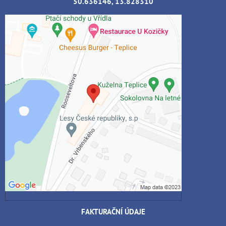
50.636146, 13.828310
Externí obsah je blokován Volbami
soukromí
Přejete si načíst externí obsah?
Povolit jednou
Povolit a zapamatovat - souhlas s druhem
cookie: Funkční
Otevřít obsah v novém okně
FAKTURAČNÍ ÚDAJE